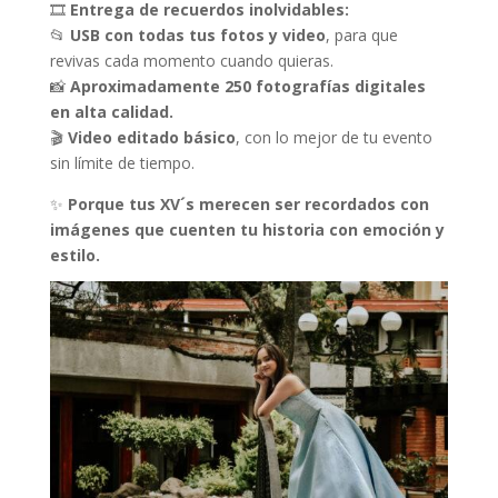
5
.
🎞
Entrega de recuerdos inolvidables:
0
📂
USB con todas tus fotos y video
, para que
0
revivas cada momento cuando quieras.
.
📸
Aproximadamente 250 fotografías digitales
en alta calidad.
🎬
Video editado básico
, con lo mejor de tu evento
sin límite de tiempo.
✨
Porque tus XV´s merecen ser recordados con
imágenes que cuenten tu historia con emoción y
estilo.