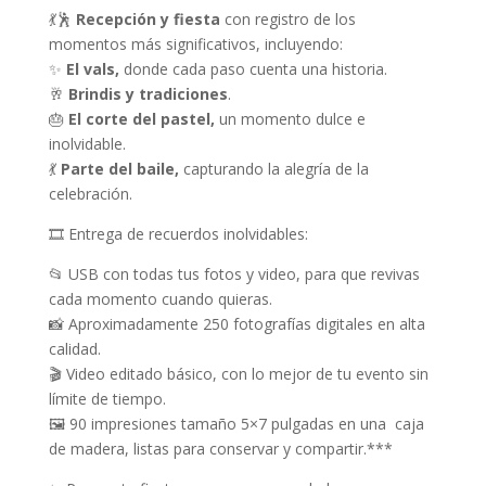
w
s
💃🕺
Recepción y fiesta
con registro de los
a
:
momentos más significativos, incluyendo:
s
$
✨
El vals,
donde cada paso cuenta una historia.
:
9
🥂
Brindis y tradiciones
.
$
,
🎂
El corte del pastel,
un momento dulce e
1
7
inolvidable.
3
0
💃
Parte del baile,
capturando la alegría de la
,
0
celebración.
0
.
0
🎞 Entrega de recuerdos inolvidables:
0
📂 USB con todas tus fotos y video, para que revivas
.
cada momento cuando quieras.
📸 Aproximadamente 250 fotografías digitales en alta
calidad.
🎬 Video editado básico, con lo mejor de tu evento sin
límite de tiempo.
🖼 90 impresiones tamaño 5×7 pulgadas en una caja
de madera, listas para conservar y compartir.***