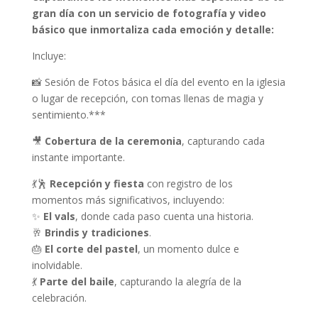
i
r
gran día con un servicio de fotografía y video
g
r
básico que inmortaliza cada emoción y detalle:
i
e
Incluye:
n
n
a
t
📸 Sesión de Fotos básica el día del evento en la iglesia
l
p
o lugar de recepción, con tomas llenas de magia y
p
r
sentimiento.***
r
i
i
c
🎥
Cobertura de la ceremonia
, capturando cada
c
e
instante importante.
e
i
💃🕺
Recepción y fiesta
con registro de los
w
s
momentos más significativos, incluyendo:
a
:
✨
El vals
, donde cada paso cuenta una historia.
s
$
🥂
Brindis y tradiciones
.
:
7
🎂
El corte del pastel
, un momento dulce e
$
,
inolvidable.
1
0
💃
Parte del baile
, capturando la alegría de la
0
0
celebración.
,
0