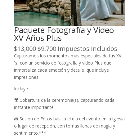
Paquete Fotografía y Video
XV Años Plus
O
C
$
13,000
$
9,700
Impuestos Incluidos
r
u
Capturamos los momentos más especiales de tus XV
i
r
´s con un servicio de fotografía y video Plus que
g
r
inmortaliza cada emoción y detalle que incluye
i
e
impresiones:
n
n
Incluye:
a
t
l
p
🎥 Cobertura de la ceremonia(s), capturando cada
p
r
instante importante.
r
i
i
c
📸 Sesión de Fotos básica el día del evento en la iglesia
c
e
o lugar de recepción, con tomas llenas de magia y
e
i
sentimiento.***