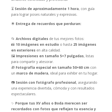
a
:
s
$
⏳
Sesión de aproximadamente 1 hora
, con guía
:
4
para lograr poses naturales y expresivas.
$
,
🌟
Entrega de recuerdos que perduran:
6
5
,
0
5
0
📂
Archivos digitales
de tus mejores fotos:
0
.
📸
10 imágenes en estudio
o hasta
25 imágenes
0
en exteriores
en alta calidad.
.
🖼
Impresiones en tamaño 5×7 pulgadas
, listas
para compartir y atesorar.
🎁
Fotografía especial en tamaño 50×60 cm
con
un
marco de madera
, ideal para exhibir en tu hogar.
📷
Sesión con fotógrafo profesional
, asegurando
una experiencia divertida, cómoda y con resultados
espectaculares.
✨
Porque tus XV años o Boda merecen ser
recordados con fotos que reflejen tu esencia y