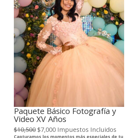
Paquete Básico Fotografía y
Video XV Años
O
C
$
10,500
$
7,000
Impuestos Incluidos
r
u
Capturamos los momentos más especiales de tu