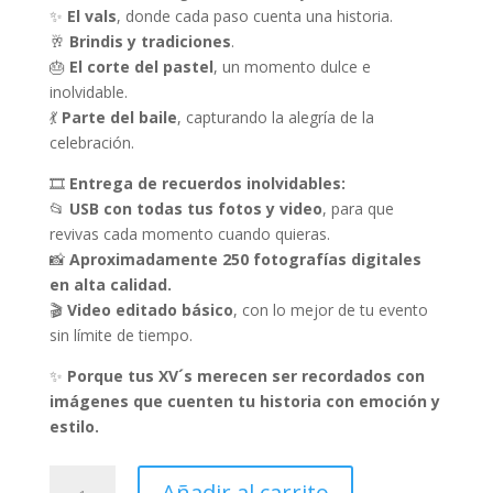
✨
El vals
, donde cada paso cuenta una historia.
🥂
Brindis y tradiciones
.
🎂
El corte del pastel
, un momento dulce e
inolvidable.
💃
Parte del baile
, capturando la alegría de la
celebración.
🎞
Entrega de recuerdos inolvidables:
📂
USB con todas tus fotos y video
, para que
revivas cada momento cuando quieras.
📸
Aproximadamente 250 fotografías digitales
en alta calidad.
🎬
Video editado básico
, con lo mejor de tu evento
sin límite de tiempo.
✨
Porque tus XV´s merecen ser recordados con
imágenes que cuenten tu historia con emoción y
estilo.
Paquete
Añadir al carrito