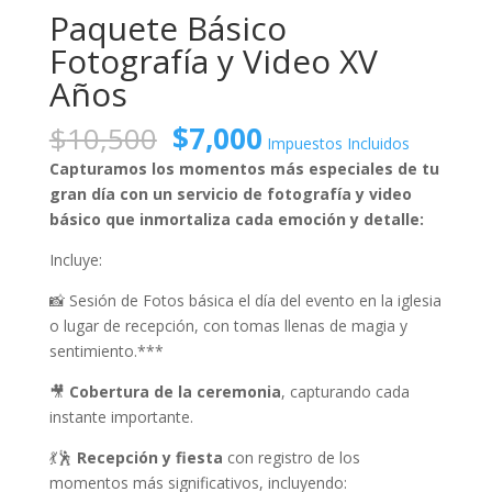
Paquete Básico
Fotografía y Video XV
Años
Original
Current
$
10,500
$
7,000
Impuestos Incluidos
price
price
Capturamos los momentos más especiales de tu
was:
is:
gran día con un servicio de fotografía y video
$10,500.
$7,000.
básico que inmortaliza cada emoción y detalle:
Incluye:
📸 Sesión de Fotos básica el día del evento en la iglesia
o lugar de recepción, con tomas llenas de magia y
sentimiento.***
🎥
Cobertura de la ceremonia
, capturando cada
instante importante.
💃🕺
Recepción y fiesta
con registro de los
momentos más significativos, incluyendo: