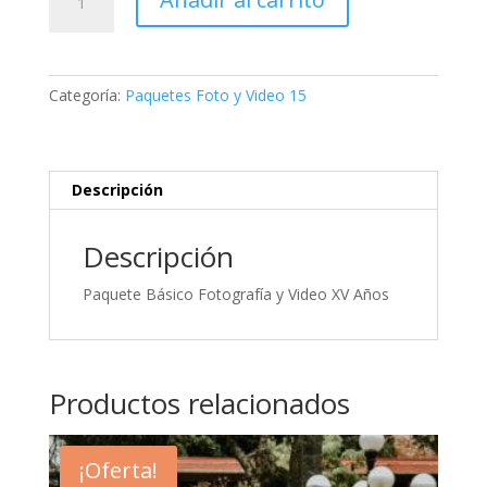
Básico
Fotografía
y
Video
Categoría:
Paquetes Foto y Video 15
XV
Años
cantidad
Descripción
Descripción
Paquete Básico Fotografía y Video XV Años
Productos relacionados
¡Oferta!