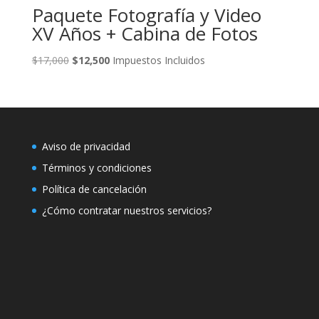
Paquete Fotografía y Video
XV Años + Cabina de Fotos
Original
Current
$
17,000
$
12,500
Impuestos Incluidos
price
price
was:
is:
$17,000.
$12,500.
Aviso de privacidad
Términos y condiciones
Política de cancelación
¿Cómo contratar nuestros servicios?