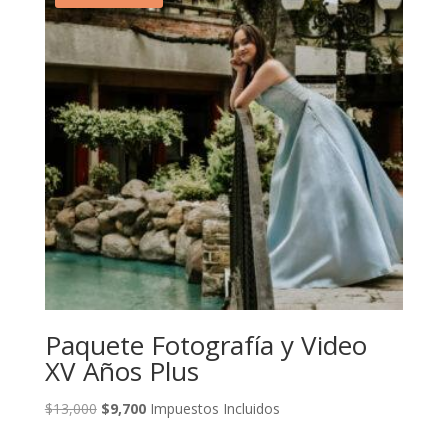
Paquete Fotografía y Video
XV Años Plus
Original
Current
$
13,000
$
9,700
Impuestos Incluidos
price
price