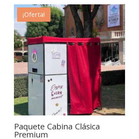
was:
is:
$13,000.
$9,700.
¡Oferta!
Paquete Cabina Clásica
Premium