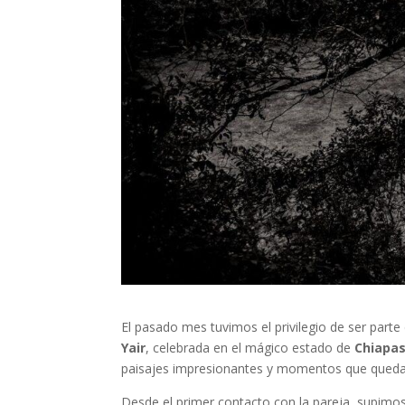
El pasado mes tuvimos el privilegio de ser part
Yair
, celebrada en el mágico estado de
Chiapa
paisajes impresionantes y momentos que quedar
Desde el primer contacto con la pareja, supimos