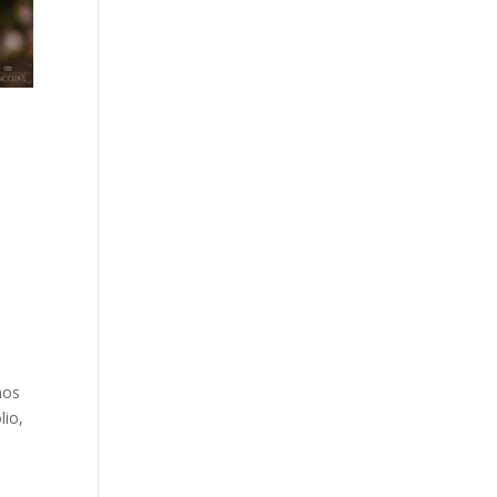
.
mos
lio,