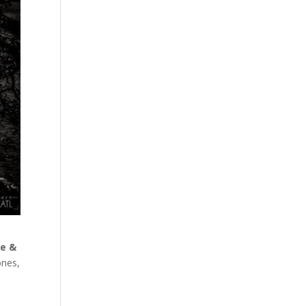
ie &
ones,