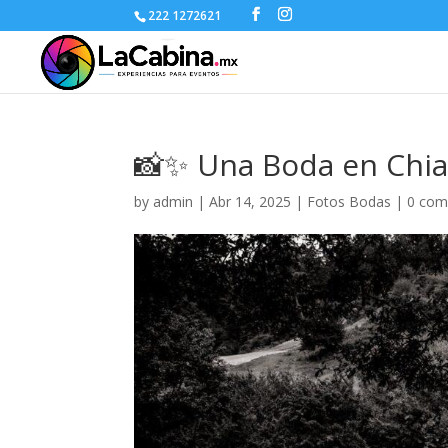
222 1272621
📸✨ Una Boda en Chia
by
admin
|
Abr 14, 2025
|
Fotos Bodas
|
0 co