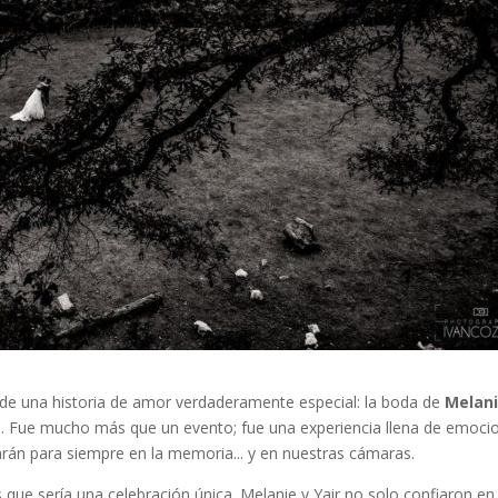
e de una historia de amor verdaderamente especial: la boda de
Melan
s
. Fue mucho más que un evento; fue una experiencia llena de emoci
án para siempre en la memoria... y en nuestras cámaras.
 que sería una celebración única. Melanie y Yair no solo confiaron en