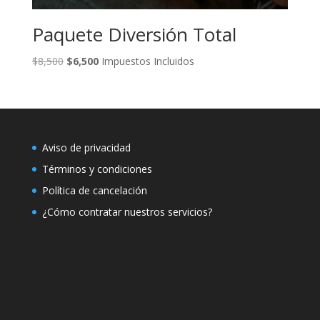
Paquete Diversión Total
Original
Current
$
8,500
$
6,500
Impuestos Incluidos
price
price
was:
is:
$8,500.
$6,500.
Aviso de privacidad
Términos y condiciones
Política de cancelación
¿Cómo contratar nuestros servicios?