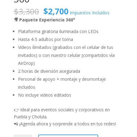
Original
Current
$
3,300
$
2,700
Impuestos Incluidos
price
price
🎥 Paquete Experiencia 360°
was:
is:
$3,300.
$2,700.
Plataforma giratoria iluminada con LEDs
Hasta 4-5 adultos por toma
Videos ilimitados (grabados con el celular de tus
invitados) o con nuestro celular (compartidos vía
AirDrop)
2 horas de diversión asegurada
Personal de apoyo + montaje y desmontaje
incluidos
No incluye videos editados
👉 Ideal para eventos sociales y corporativos en
Puebla y Cholula.
📲 ¡Agenda ahora y sorprende a todos en tus redes!