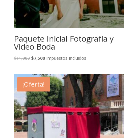
Paquete Inicial Fotografía y
Video Boda
Original
Current
$
11,000
$
7,500
Impuestos Incluidos
price
price
was:
is:
$11,000.
$7,500.
¡Oferta!