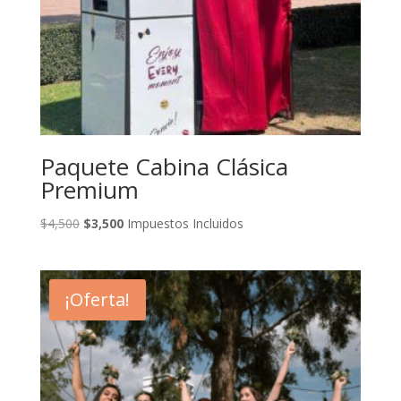
Paquete Cabina Clásica
Premium
Original
Current
$
4,500
$
3,500
Impuestos Incluidos
price
price
was:
is:
$4,500.
$3,500.
¡Oferta!