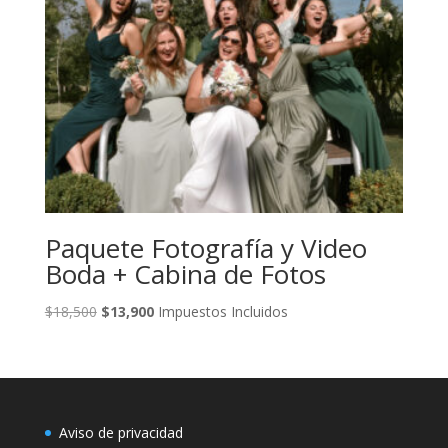
Paquete Fotografía y Video
Boda + Cabina de Fotos
Original
Current
$
18,500
$
13,900
Impuestos Incluidos
price
price
was:
is:
$18,500.
$13,900.
Aviso de privacidad