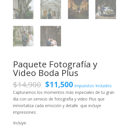
Paquete Fotografía y
Video Boda Plus
Original
Current
$
14,900
$
11,500
Impuestos Incluidos
price
price
Capturamos los momentos más especiales de tu gran
was:
is:
día con un servicio de fotografía y video Plus que
$14,900.
$11,500.
inmortaliza cada emoción y detalle que incluye
impresiones:
Incluye: