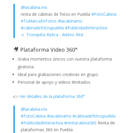
@lacabina.mx
renta de cabinas de fotos en Puebla
#FotoCabina
#TuMarcaEnFotos
#lacabinamx
#cabinadefotospuebla
#PublicidadInteractiva
♬ Trompeta Belica - Aleteo Red
🎥 Plataforma Video 360°
Graba momentos únicos con nuestra plataforma
giratoria.
Ideal para grabaciones creativas en grupo.
Personal de apoyo y videos ilimitados.
👉
Ver detalles de la plataforma 360°
@lacabina.mx
#FotoCabina
#lacabinamx
#cabinadefotospuebla
#PublicidadInteractiva
#rentacabina360
Renta de
plataformas 360 en Puebla