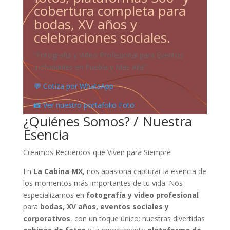
cobertura completa para
bodas, XV años y
celebraciones sociales.
“Fotografía y Video Profesional para Eventos
Inolvidables en Puebla y Más Allá”
💬 Cotiza por WhatsApp
📸 Ver nuestro portafolio Foto
¿Quiénes Somos? / Nuestra
Esencia
Creamos Recuerdos que Viven para Siempre
En
La Cabina MX
, nos apasiona capturar la esencia de
los momentos más importantes de tu vida. Nos
especializamos en
fotografía y video profesional
para
bodas, XV años, eventos sociales y
corporativos
, con un toque único: nuestras divertidas