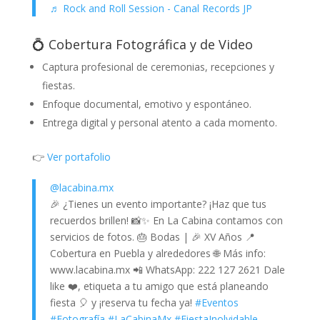
♬ Rock and Roll Session - Canal Records JP
💍 Cobertura Fotográfica y de Video
Captura profesional de ceremonias, recepciones y
fiestas.
Enfoque documental, emotivo y espontáneo.
Entrega digital y personal atento a cada momento.
👉
Ver portafolio
@lacabina.mx
🎉 ¿Tienes un evento importante? ¡Haz que tus
recuerdos brillen! 📸✨ En La Cabina contamos con
servicios de fotos. 🎂 Bodas | 🎉 XV Años 📍
Cobertura en Puebla y alrededores 🌐 Más info:
www.lacabina.mx 📲 WhatsApp: 222 127 2621 Dale
like ❤️, etiqueta a tu amigo que está planeando
fiesta 🎈 y ¡reserva tu fecha ya!
#Eventos
#Fotografía
#LaCabinaMx
#FiestaInolvidable