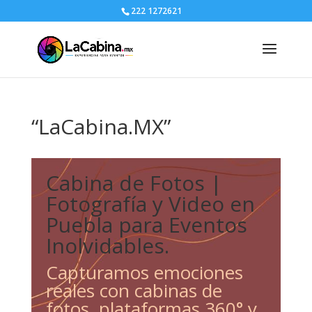
222 1272621
“LaCabina.MX”
Cabina de Fotos |
Fotografía y Video en
Puebla para Eventos
Inolvidables.
Capturamos emociones
reales con cabinas de
fotos, plataformas 360° y